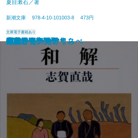
夏目漱石／著
新潮文庫 978-4-10-101003-8 473円
文庫
電子書籍あり
猟銃・闘牛
ヴェルレーヌ詩集
草枕
斜陽
高村光太郎詩集
歌行燈・高野聖
土
真実一路
老妓抄
坊っちゃん
和解
ヰタ・セクスアリス
出家とその弟子
にごりえ・たけくらべ
武蔵野
白痴
青年
雁
それから
門