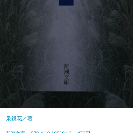
泉鏡花／著