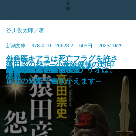
谷川俊太郎／著
新潮文庫 978-4-10-126628-2 605円 2025/10/29
外科医キアラは死亡フラグを許さ
文庫
電子書籍あり
猿田彦の怨霊─小余綾俊輔の封印
探偵はパリへ還る
恐るべきこどもたち
美しい探偵に必要な殺人
僕の青春をクイズに捧ぐ
殺意はないけど
銀将の奇跡─覇王の譜2─
雨上がりのビーフシチュー
あかあかや月─明恵上人伝─
ひむろ飛脚
虚空へ
やりなおし世界文学
母の味、だいたい伝授
巨匠とマルガリータ
秘儀〔上〕
秘儀〔下〕
巫女は月夜に殺される
ない─死人だらけのシナリオは、
木挽町のあだ討ち
野火の夜
講義─
前世の知識で書きかえます─