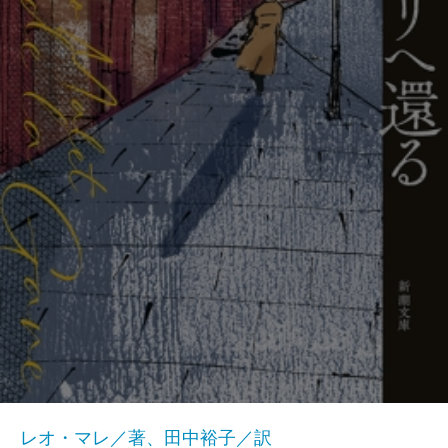
レオ・マレ／著、田中裕子／訳