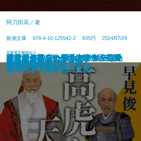
阿刀田高／著
新潮文庫 978-4-10-125542-2 935円 2024/07/29
文庫
電子書籍あり
さよならの言い方なんて知らな
采女の怨霊―小余綾俊輔の不在講
谷崎潤一郎を知っていますか―愛
幽霊を信じない理系大学生、霊媒
ぼくはイエローでホワイトで、ち
キリンを作った男―マーケティン
サヴァナの王国
母の待つ里
大家さんと僕 これから
檜垣澤家の炎上
あめりかむら
詩人なんて呼ばれて
滅私
高虎と天海
魂に秩序を
百年の孤独
天才少女は重力場で踊る
＃真相をお話しします
大家さんと僕
あしたのことば
い。9
義―
と美の巨人を読む―
師のバイトをする
ょっとブルー 2
グの天才・前田仁の生涯―