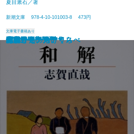
夏目漱石／著
新潮文庫 978-4-10-101003-8 473円
文庫
電子書籍あり
猟銃・闘牛
ヴェルレーヌ詩集
草枕
斜陽
高村光太郎詩集
歌行燈・高野聖
土
真実一路
老妓抄
坊っちゃん
和解
ヰタ・セクスアリス
出家とその弟子
にごりえ・たけくらべ
武蔵野
白痴
青年
雁
それから
門