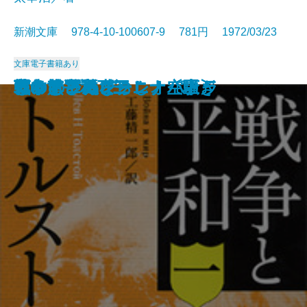
新潮文庫 978-4-10-100607-9 781円 1972/03/23
文庫
電子書籍あり
ようこそ地球さん
燃えよ剣〔下〕
燃えよ剣〔上〕
蒼い描点
カルメン
ゴリオ爺さん
安土往還記
戦争と平和 四
空の怪物アグイー
お伽草紙
戦争と平和 一
戦争と平和 二
戦争と平和 三
アントニーとクレオパトラ
つゆのひぬま
アンナ・カレーニナ〔下〕
アンナ・カレーニナ〔上〕
アンナ・カレーニナ〔中〕
じゃじゃ馬ならし・空騒ぎ
霧の旗