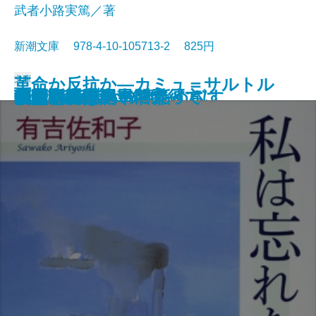
武者小路実篤／著
新潮文庫 978-4-10-105713-2 825円
文庫
革命か反抗か―カミュ＝サルトル
けものたちは故郷をめざす
エロ事師たち
恋愛論
藤十郎の恋・恩讐の彼方に
華岡青洲の妻
地下室の手記
一千一秒物語
人斬り以蔵
人生論・愛について
私は忘れない
夢判断〔上〕
夢判断〔下〕
金色夜叉
ペスト
李陵・山月記
マクベス
機械・春は馬車に乗って
刺青・秘密
シーシュポスの神話
論争―