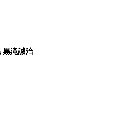
 黒滝誠治―