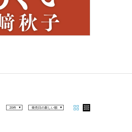
Nex
t
20件
発売日の新しい順