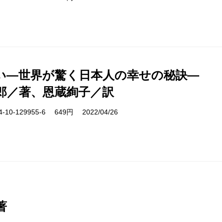
い―世界が驚く日本人の幸せの秘訣―
郎／著、恩蔵絢子／訳
10-129955-6 649円 2022/04/26
著