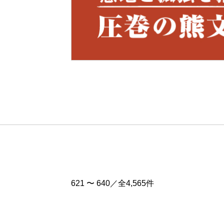
Pre
v
621 〜 640／全4,565件