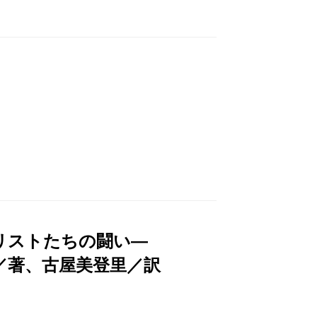
ナリストたちの闘い―
／著、古屋美登里／訳