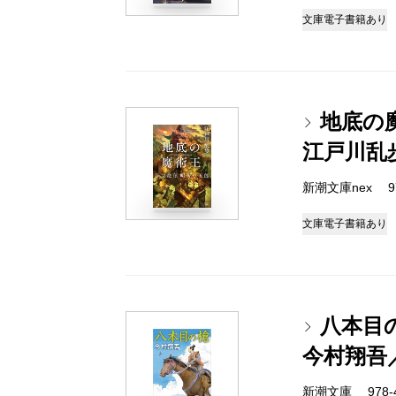
文庫
電子書籍あり
地底の
江戸川乱
新潮文庫nex 978
文庫
電子書籍あり
八本目
今村翔吾
新潮文庫 978-4-