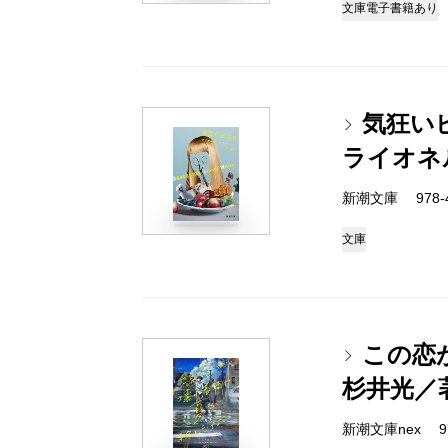
文庫
電子書籍あり
気狂い
ライオネ
新潮文庫 978-4-
文庫
この恋
杉井光／
新潮文庫nex 978