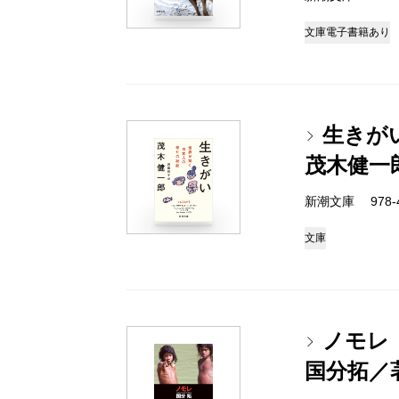
文庫
電子書籍あり
生きが
茂木健一
新潮文庫 978-4-
文庫
ノモレ
国分拓／