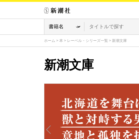
ホーム
>
本
>
レーベル・シリーズ一覧
>
新潮文庫
新潮文庫