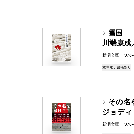
雪国
川端康成
新潮文庫 978-4-
文庫
電子書籍あり
その名
ジョディ
新潮文庫 978-4-