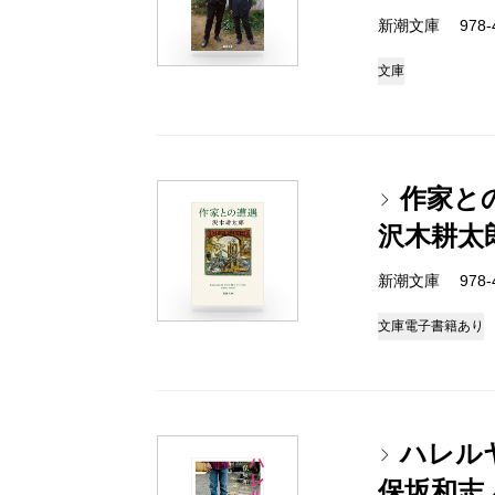
新潮文庫 978-4-
文庫
作家と
沢木耕太
新潮文庫 978-4-
文庫
電子書籍あり
ハレル
保坂和志