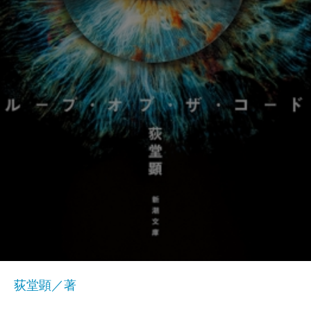
荻堂顕／著