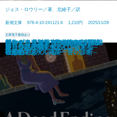
ジェス・ロウリー／著、北綾子／訳
新潮文庫 978-4-10-241121-6 1,210円 2025/11/28
文庫
電子書籍あり
「おかえり」と言える、その日ま
怪物の森─未解決事件捜査官ヴァ
コンビニ兄弟5─テンダネス門司港
このクリニックはつぶれます！2
創作する遺伝子─僕の体の70％は
想いをつなぐメス─俺たちは神じ
ほおずき、きゅっ─みとや・お瑛
アルネの事件簿─Strange life─
離婚弁護士 松岡紬
僕の人生には事件が起きない
春画で見るお江戸風俗考
僕の女を探しているんだ
かれが最後に書いた本
食いしん坊発明家
サンセット・パーク
終止符には早すぎる
新しい花が咲く─ぼんぼん彩句─
ループ・オブ・ザ・コード
ガリンペイロ
好日日記─季節のように生きる─
で─山岳遭難捜索の現場から─
ン・リード─
こがね村店─
─医療コンサル高柴一香の診断─
映画でできている─
ゃない3─
仕入帖─