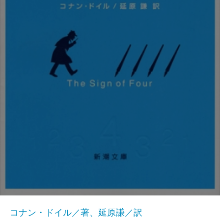
コナン・ドイル／著、延原謙／訳