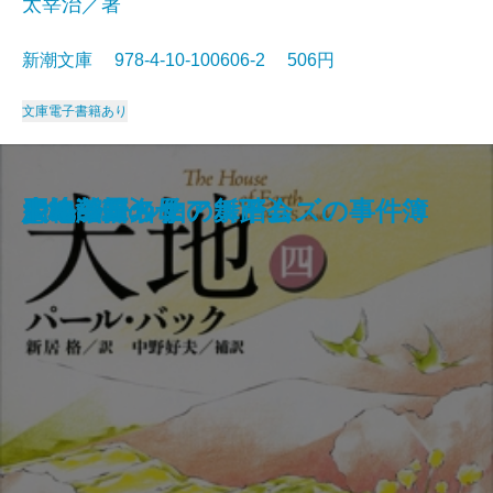
太宰治／著
新潮文庫 978-4-10-100606-2 506円
文庫
電子書籍あり
狭き門
天の夕顔
夕鶴・彦市ばなし
善悪の彼岸
バスカヴィル家の犬
盗賊
野火
博物誌
フランダースの犬
走れメロス
大地〔四〕
大地〔三〕
大地〔二〕
ジェーン・エア〔下〕
大地〔一〕
四つの署名
悪の華
シャーロック・ホームズの事件簿
少将滋幹の母
ドルジェル伯の舞踏会