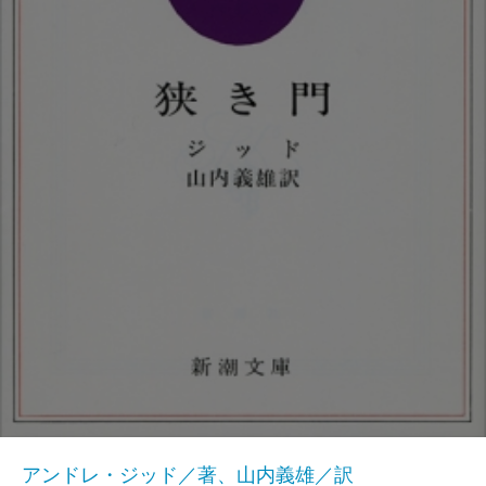
アンドレ・ジッド／著、山内義雄／訳