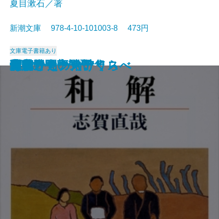
夏目漱石／著
新潮文庫 978-4-10-101003-8 473円
文庫
電子書籍あり
猟銃・闘牛
ヴェルレーヌ詩集
草枕
斜陽
高村光太郎詩集
歌行燈・高野聖
土
真実一路
老妓抄
坊っちゃん
和解
ヰタ・セクスアリス
出家とその弟子
にごりえ・たけくらべ
武蔵野
白痴
青年
雁
それから
門