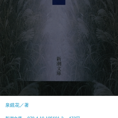
泉鏡花／著