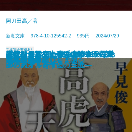
阿刀田高／著
新潮文庫 978-4-10-125542-2 935円 2024/07/29
文庫
電子書籍あり
さよならの言い方なんて知らな
采女の怨霊―小余綾俊輔の不在講
谷崎潤一郎を知っていますか―愛
幽霊を信じない理系大学生、霊媒
ぼくはイエローでホワイトで、ち
キリンを作った男―マーケティン
サヴァナの王国
母の待つ里
大家さんと僕 これから
檜垣澤家の炎上
あめりかむら
詩人なんて呼ばれて
滅私
高虎と天海
魂に秩序を
百年の孤独
天才少女は重力場で踊る
＃真相をお話しします
大家さんと僕
あしたのことば
い。9
義―
と美の巨人を読む―
師のバイトをする
ょっとブルー 2
グの天才・前田仁の生涯―