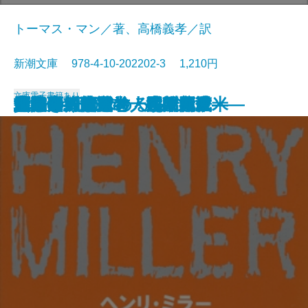
トーマス・マン／著、高橋義孝／訳
新潮文庫 978-4-10-202202-3 1,210円
文庫
電子書籍あり
貧しき人びと
未成年〔下〕
未成年〔上〕
壁
青梅雨
忘却の河
エミリーの求めるもの
魔の山〔下〕
雁の寺・越前竹人形
魔の山〔上〕
北回帰線
勝海舟―第五巻・江戸開城―
勝海舟―第六巻・明治新政―
勝海舟―第三巻・長州征伐―
勝海舟―第四巻・大政奉還―
他人の顔
河童・或阿呆の一生
勝海舟―第一巻・黒船渡来―
勝海舟―第二巻・咸臨丸渡米―
地獄変・偸盗