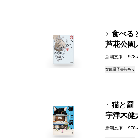
食べる
芦花公園
新潮文庫 978-4-
文庫
電子書籍あり
猫と罰
宇津木健
新潮文庫 978-4-