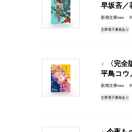
早坂吝／
新潮文庫nex 978
文庫
電子書籍あり
〈完全
平鳥コウ
新潮文庫nex 978
文庫
電子書籍あり
今夜も