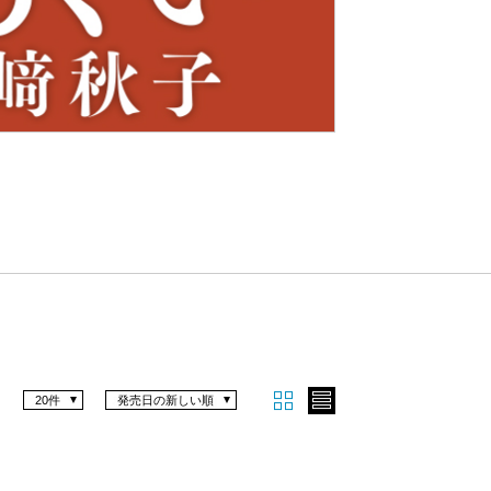
Nex
t
20件
発売日の新しい順