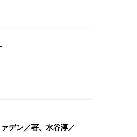
─
ファデン／著、水谷淳／