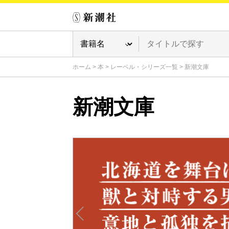
ホーム
>
本
>
レーベル・シリーズ一覧
>
新潮文庫
新潮文庫