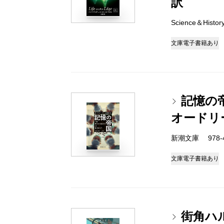
訳
Science＆Histo
文庫
電子書籍あり
記憶の
オードリ
新潮文庫 978-4-
文庫
電子書籍あり
街角ハ