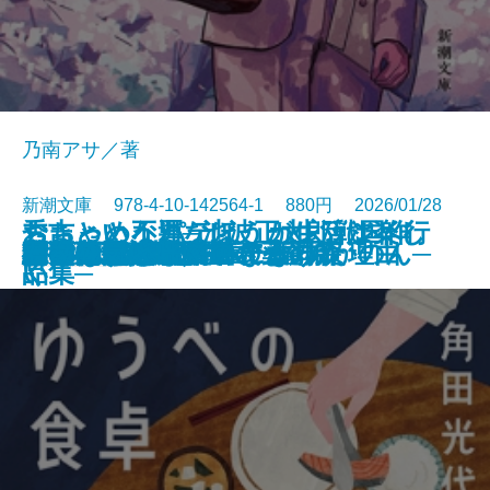
乃南アサ／著
新潮文庫 978-4-10-142564-1 880円 2026/01/28
ちょっと不運なほうが生活は楽し
おちゃめなパティ、カレッジへ行
秀吉という男─池波正太郎戦国作
わたしたちが泥棒になった理由
こんな感じで書いてます
ラザロの迷宮
悪党たちのシチュー
猫の神隠し 幽世の薬剤師
忘らるる惑星
8月31日の初恋
雫の街─家裁調査官・庵原かのん─
ゆうべの食卓
神獣夢望伝
水谷豊 自伝
野獣死すべし
ジャックポット
判事の殺人リスト〔上〕
判事の殺人リスト〔下〕
彼女の思い出／逆さまの森
君を狂気と呼ぶのなら
文庫
電子書籍あり
い
く
品集─