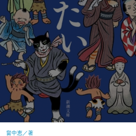
畠中恵／著