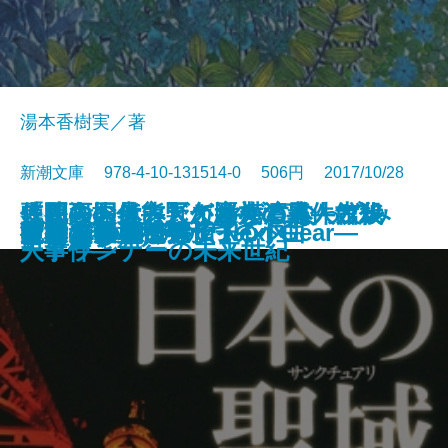
湯本香樹実／著
新潮文庫 978-4-10-131514-0 506円 2017/10/28
人間をお休みしてヤギになってみ
甦る殺人者―天久鷹央の事件カル
「死の国」熊野と巡礼の道―古代
〈映画の見方〉がわかる本 ブレ
使用人探偵シズカ―横濱異人館殺
文庫
なりたい
彼女を愛した遺伝子
随想 春夏秋冬
トットひとり
ブラック オア ホワイト
くちびる遊び
夜の木の下で
日本の聖域 クライシス
リカバリー
サナキの森
彼女たちの売春
電車道
アレス―天命探偵 Next Gear―
ジュンのための6つの小曲
文明の子
た結果
テ―
史謎解き紀行―
ードランナーの未来世紀
人事件―