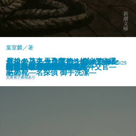
葉室麟／著
クロノス―天命探偵 Next Gear
ゼロからトースターを作ってみた
セント・ニコラスの、ダイヤモン
最後の花束―乃南アサ短編傑作選
新潮文庫 978-4-10-127372-3 1,100円 2015/09/29
脳はこんなに悩ましい
快挙
怒りの葡萄〔上〕
怒りの葡萄〔下〕
古代史 50の秘密
春風伝
不思議な羅針盤
杉原千畝―情報に賭けた外交官―
パンドラの鳥籠―毒草師―
伊賀の残光
恋に焦がれて吉田の上京
とにかくうちに帰ります
来春まで―お鳥見女房―
日曜日の歴史学
百年桜―人情江戸彩時記―
閻魔の世直し―善人長屋―
―
結果
ドの靴―名探偵 御手洗潔―
―
文庫
電子書籍あり