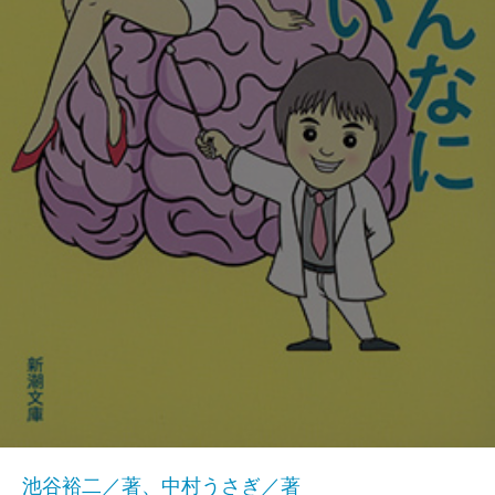
池谷裕二／著、中村うさぎ／著