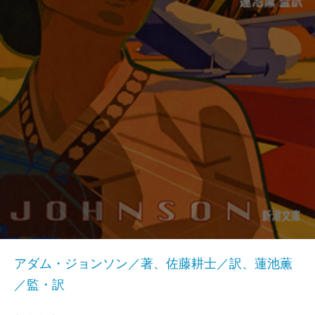
アダム・ジョンソン／著、佐藤耕士／訳、蓮池薫
／監・訳