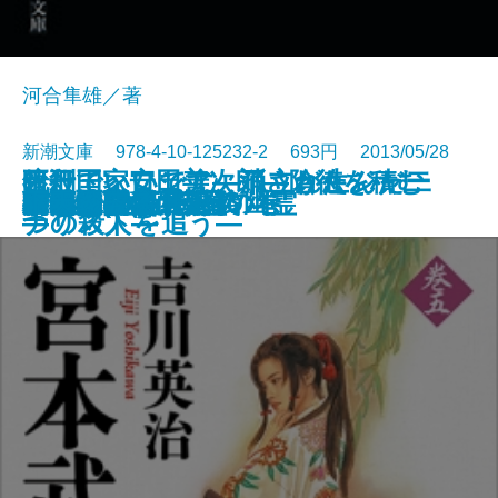
河合隼雄／著
新潮文庫 978-4-10-125232-2 693円 2013/05/28
暗殺国家ロシア―消されたジャー
銀行王 安田善次郎―陰徳を積む
死刑でいいです―孤立が生んだ二
半島の密使〔上〕
半島の密使〔下〕
禁猟区
Kiss
三国志(七) 望蜀の巻
撃てない警官
パスタマシーンの幽霊
こころの最終講義
宮本武蔵(五)
夏の水の半魚人
居酒屋百名山
晴子情歌〔上〕
晴子情歌〔下〕
三国志(六) 赤壁の巻
新徴組
橘花抄
下天を謀る〔上〕
文庫
電子書籍あり
ナリストを追う―
―
つの殺人―