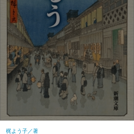
梶よう子／著