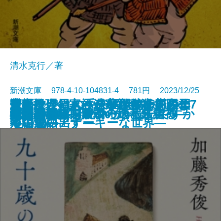
清水克行／著
新潮文庫 978-4-10-104831-4 781円 2023/12/25
近親殺人―家族が家族を殺すとき
今夜は、鍋。―温かな食卓を囲む7
魔女推理―きっといつか、恋のよ
アルマジロの手―宇能鴻一郎傑作
室町は今日もハードボイルド―日
華のかけはし―東福門院徳川和子
広重ぶるう
母親病
冬の日誌／内面からの報告書
ナッシング・マン
婚活1000本ノック
九十歳のラブレター
阿修羅草紙
破天荒
生贄の門
奇譚蒐集録―鉄環の娘と来訪神―
だってバズりたいじゃないですか
大絵画展
地中の星―東京初の地下鉄走る―
聖者のかけら
文庫
電子書籍あり
―
つの物語―
うに思い出す―
短編集―
本中世のアナーキーな世界―
―