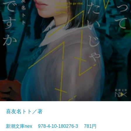
喜友名トト／著
新潮文庫nex 978-4-10-180276-3 781円