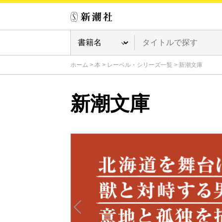
ホーム
>
本
>
レーベル・シリーズ一覧
>
新潮文庫
新潮文庫