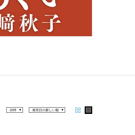
Nex
t
20件
発売日の新しい順