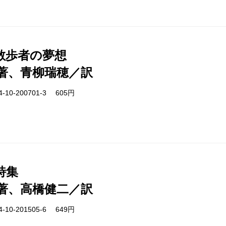
散歩者の夢想
著、青柳瑞穂／訳
-10-200701-3 605円
詩集
著、高橋健二／訳
-10-201505-6 649円