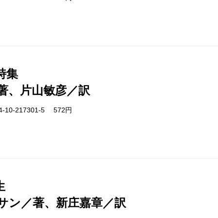
詩集
著、片山敏彦／訳
-10-217301-5 572円
生
サン／著、新庄嘉章／訳