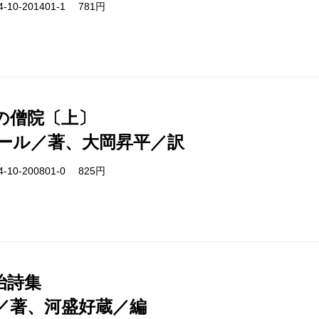
-10-201401-1 781円
の僧院〔上〕
ール／著、大岡昇平／訳
-10-200801-0 825円
治詩集
／著、河盛好蔵／編