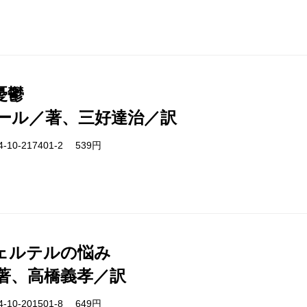
憂鬱
ール／著、三好達治／訳
-10-217401-2 539円
ェルテルの悩み
著、高橋義孝／訳
-10-201501-8 649円