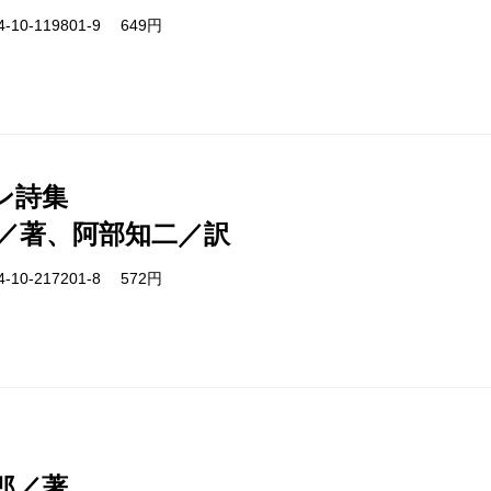
-10-119801-9 649円
ン詩集
／著、阿部知二／訳
-10-217201-8 572円
郎／著