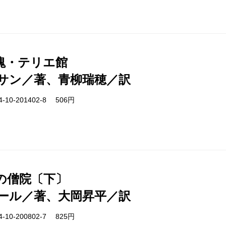
塊・テリエ館
サン／著、青柳瑞穂／訳
-10-201402-8 506円
の僧院〔下〕
ール／著、大岡昇平／訳
-10-200802-7 825円