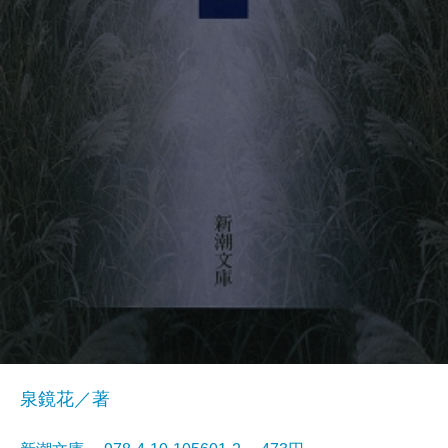
泉鏡花／著