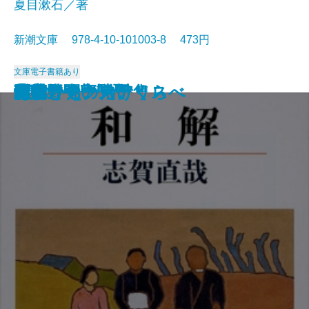
夏目漱石／著
新潮文庫 978-4-10-101003-8 473円
文庫
電子書籍あり
猟銃・闘牛
ヴェルレーヌ詩集
草枕
斜陽
高村光太郎詩集
歌行燈・高野聖
土
真実一路
老妓抄
坊っちゃん
和解
ヰタ・セクスアリス
出家とその弟子
にごりえ・たけくらべ
武蔵野
白痴
青年
雁
それから
門