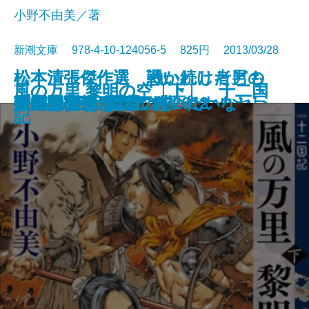
小野不由美／著
新潮文庫 978-4-10-124056-5 825円 2013/03/28
松本清張傑作選 戦い続けた男の
松本清張傑作選 憑かれし者ども
文庫
風の万里 黎明の空〔上〕 十二国
風の万里 黎明の空〔下〕 十二国
下天を謀る〔下〕
ぎっちょんちょん
宮本武蔵(四)
マボロシの鳥
とりあたま事変
三国志(五) 孔明の巻
宮本武蔵(三)
素顔―宮部みゆきオリジナルセレ
―桐野夏生オリジナルセレクショ
一週間
残るは食欲
俺俺
人生のこつあれこれ 2012
砂の上のあなた
もいちどあなたにあいたいな
マドンナ・ヴェルデ
三国志(三) 草莽の巻
三国志(四) 臣道の巻
記
記
クション―
ン―