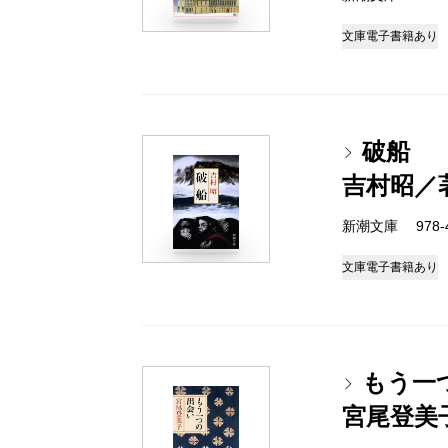
文庫
電子書籍あり
破船
吉村昭／
新潮文庫 978-4-
文庫
電子書籍あり
もう一
宮尾登美