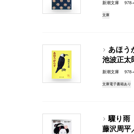
新潮文庫 978-4-
文庫
あほう
池波正太
新潮文庫 978-4-
文庫
電子書籍あり
驟り雨
藤沢周平