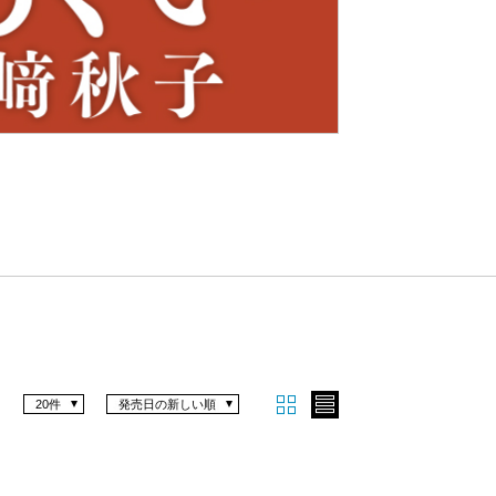
Nex
t
20件
発売日の新しい順