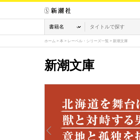
ホーム
>
本
>
レーベル・シリーズ一覧
>
新潮文庫
新潮文庫