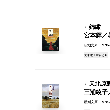
錦繍
宮本輝／
新潮文庫 978-4-
文庫
電子書籍あり
天北原
三浦綾子
新潮文庫 978-4-