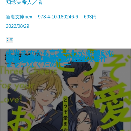
知念実希人／著
新潮文庫nex 978-4-10-180246-6 693円
2022/08/29
文庫
ビタミンBOOKS―さみしさに効
生命の略奪者―天久鷹央の事件カ
ぼけますから、よろしくお願いし
未来をつくる言葉―わかりあえな
商う狼―江戸商人 杉本茂十郎―
この素晴らしき世界
MISSING 失われているもの
名残の花
それでも俺は、妻としたい
迷宮の月
写字室の旅／闇の中の男
スクイズ・プレー
どうぞ愛をお叫びください
龍ノ国幻想3 百鬼の号令
九龍城の殺人
二人のクラウゼヴィッツ
デッドライン
覇王の譜
十津川警部 鳴子こけし殺人事件
ぼくの死体をよろしくたのむ
く読書案内―
ルテ―
ます。
さをつなぐために―