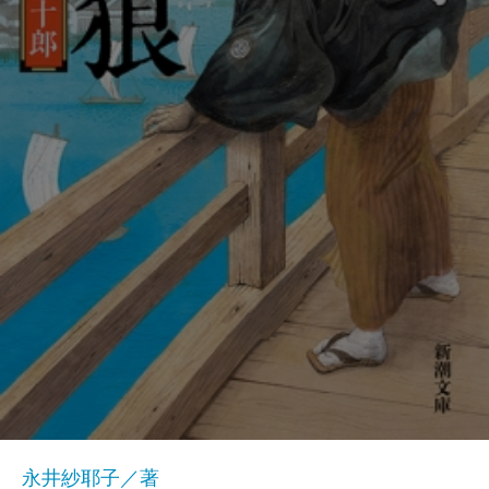
永井紗耶子／著