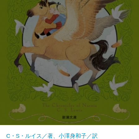
C・S・ルイス／著、小澤身和子／訳