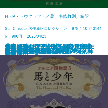
H・P・ラヴクラフト／著、南條竹則／編訳
Star Classics 名作新訳コレクション 978-4-10-240144-
6 990円 2025/04/23
鬼にきんつば─坊主と同心、幽世
大江戸春画ウォーズ UTAMARO
編めば編むほどわたしはわたしに
捜査圏外の条件─初期ミステリ傑
チャールズ・デクスター・ウォー
文庫
電子書籍あり
ナルニア国物語6 魔術師のおい
ゆるやかに生贄は
町内会死者蘇生事件
荒地の家族
夏日狂想
ナルニア国物語5 馬と少年
罪の水際
あやかしの仇討ち 幽世の薬剤師
街とその不確かな壁〔上〕
街とその不確かな壁〔下〕
天路の旅人〔上〕
天路の旅人〔下〕
怪物
田沼と蔦重
ヤクザの子
しらべ─
伝
なっていった
作集(三)─
ド事件