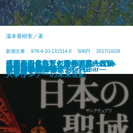
湯本香樹実／著
新潮文庫 978-4-10-131514-0 506円 2017/10/28
人間をお休みしてヤギになってみ
甦る殺人者―天久鷹央の事件カル
「死の国」熊野と巡礼の道―古代
〈映画の見方〉がわかる本 ブレ
使用人探偵シズカ―横濱異人館殺
文庫
なりたい
彼女を愛した遺伝子
随想 春夏秋冬
トットひとり
ブラック オア ホワイト
くちびる遊び
夜の木の下で
日本の聖域 クライシス
リカバリー
サナキの森
彼女たちの売春
電車道
アレス―天命探偵 Next Gear―
ジュンのための6つの小曲
文明の子
た結果
テ―
史謎解き紀行―
ードランナーの未来世紀
人事件―