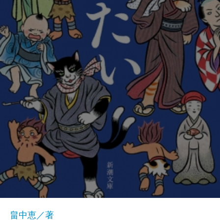
畠中恵／著