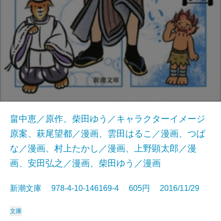
畠中恵／原作、柴田ゆう／キャラクターイメージ
原案、萩尾望都／漫画、雲田はるこ／漫画、つば
な／漫画、村上たかし／漫画、上野顕太郎／漫
画、安田弘之／漫画、柴田ゆう／漫画
新潮文庫 978-4-10-146169-4 605円 2016/11/29
文庫