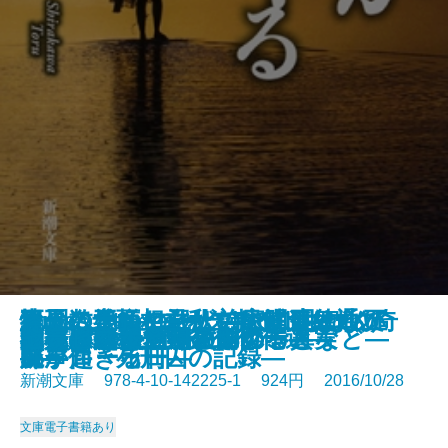
X'mas Stories―一年でいちばん奇
青の数学2―ユークリッド・エク
死刑のための殺人―土浦連続通り
組長の娘―ヤクザの家に生まれて
迷子の王様―君たちに明日はない
怪人二十面相―私立探偵 明智小五
白川道／著
日本の身体
すえずえ
しゃばけ漫画―仁吉の巻―
しゃばけ漫画―佐助の巻―
凶器は壊れた黒の叫び
ほんもの―白洲次郎のことなど―
神様が降りてくる
死後の恋―夢野久作傑作選―
獅子
日本の聖域 ザ・タブー
タダイマトビラ
いとみち 三の糸
謎好き乙女と明かされる真実
セラピスト
跡が起きる日―
スプローラー―
魔事件・死刑囚の記録―
―
5―
郎―
新潮文庫 978-4-10-142225-1 924円 2016/10/28
文庫
電子書籍あり