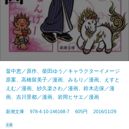
畠中恵／原作、柴田ゆう／キャラクターイメージ
原案、高橋留美子／漫画、みもり／漫画、えすと
えむ／漫画、紗久楽さわ／漫画、鈴木志保／漫
画、吉川景都／漫画、岩岡ヒサエ／漫画
新潮文庫 978-4-10-146168-7 605円 2016/11/29
文庫