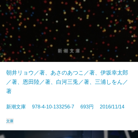
朝井リョウ／著、あさのあつこ／著、伊坂幸太郎
／著、恩田陸／著、白河三兎／著、三浦しをん／
著
新潮文庫 978-4-10-133256-7 693円 2016/11/14
文庫