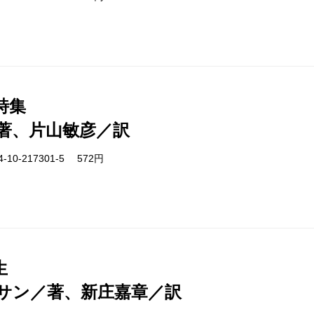
詩集
著、片山敏彦／訳
-10-217301-5 572円
生
サン／著、新庄嘉章／訳