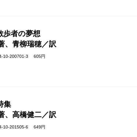
散歩者の夢想
著、青柳瑞穂／訳
-10-200701-3 605円
詩集
著、高橋健二／訳
-10-201505-6 649円