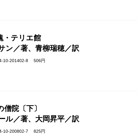
塊・テリエ館
サン／著、青柳瑞穂／訳
-10-201402-8 506円
の僧院〔下〕
ール／著、大岡昇平／訳
-10-200802-7 825円