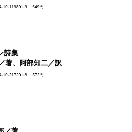
-10-119801-9 649円
ン詩集
／著、阿部知二／訳
-10-217201-8 572円
郎／著