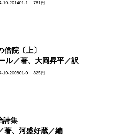
-10-201401-1 781円
の僧院〔上〕
ール／著、大岡昇平／訳
-10-200801-0 825円
治詩集
／著、河盛好蔵／編