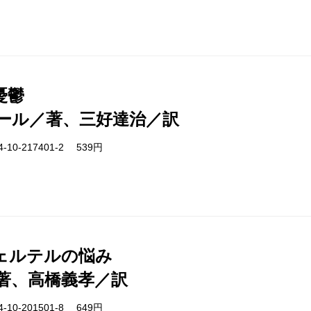
憂鬱
ール／著、三好達治／訳
-10-217401-2 539円
ェルテルの悩み
著、高橋義孝／訳
-10-201501-8 649円