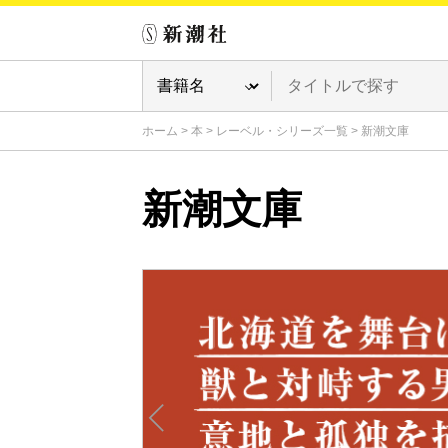
ホーム
>
本
>
レーベル・シリーズ一覧
>
新潮文庫
新潮文庫