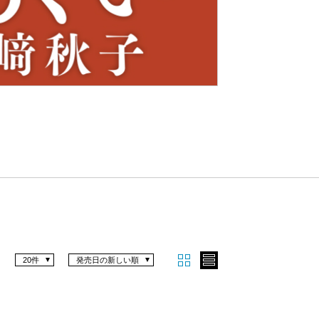
Nex
t
20件
発売日の新しい順