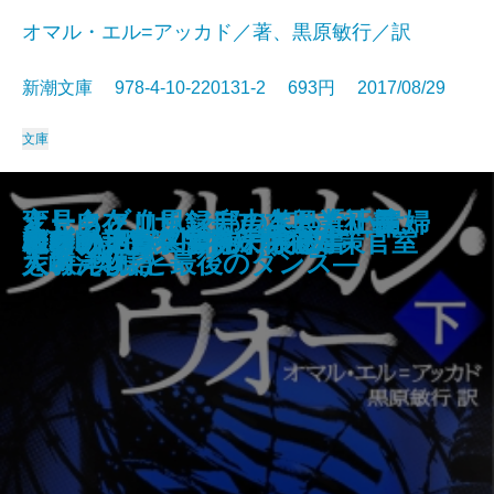
オマル・エル=アッカド／著、黒原敏行／訳
新潮文庫 978-4-10-220131-2 693円 2017/08/29
文庫
似たものどうし―慶次郎縁側日記
邪馬台国と黄泉の森―醍醐真司の
濡れ衣の女―大江戸人情見立て帖
オークブリッジ邸の笑わない貴婦
変見自在 サンデルよ、「正義」
よしもと血風録―吉本興業社長・
長女たち
日本の敵
冬を待つ城
螺旋の手術室
べんけい飛脚
冷蔵庫を抱きしめて
アメリカン・ウォー〔上〕
アメリカン・ウォー〔下〕
ねじの回転
R.E.D. 警察庁特殊防犯対策官室
ヴァチカン図書館の裏蔵書
老老戦記
機巧のイヴ
水葬の迷宮―警視庁特捜7―
傑作選―
博覧推理ファイル―
―
人3―奥様と最後のダンス―
を教えよう
大崎洋物語―