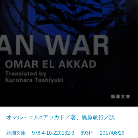
オマル・エル=アッカド／著、黒原敏行／訳
新潮文庫 978-4-10-220132-9 693円 2017/08/29