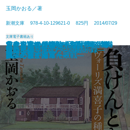
玉岡かおる／著
新潮文庫 978-4-10-129621-0 825円 2014/07/29
文庫
電子書籍あり
走らないのになぜ「ご馳走」？―
ローマ亡き後の地中海世界3―海
ローマ亡き後の地中海世界4―海
古代史謎解き紀行III―九州邪馬台
負けんとき〔上〕―ヴォーリズ満
負けんとき〔下〕―ヴォーリズ満
日本海軍400時間の証言―軍令部・
若き日本の肖像―一九〇〇年、欧
ローマ亡き後の地中海世界1―海
ローマ亡き後の地中海世界2―海
ビッチマグネット
ご先祖様はどちら様
とりあたまJAPAN
今日もごちそうさまでした
ある一日
荻窪 シェアハウス小助川
蛍の航跡―軍医たちの黙示録―
山とそば
思い出のマーニー
自負と偏見
NHK 気になることば―
賊、そして海軍―
賊、そして海軍―
国編―
喜子の種まく日々―
喜子の種まく日々―
参謀たちが語った敗戦―
州への旅―
賊、そして海軍―
賊、そして海軍―