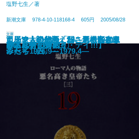
塩野七生／著
新潮文庫 978-4-10-118168-4 605円 2005/08/28
文庫
ローマ人の物語 22―危機と克服
ローマ人の物語 23―危機と克服
司馬遼太郎が考えたこと 10―エ
ローマ人の物語 17―悪名高き皇
ローマ人の物語 18―悪名高き皇
ローマ人の物語 19―悪名高き皇
ローマ人の物語 20―悪名高き皇
カイン―自分の「弱さ」に悩むき
司馬遼太郎が考えたこと 9―エ
あのころの未来―星新一の預言―
天国からの道
ふしぎな夢
葬送 第二部〔上〕
葬送 第二部〔下〕
なるほどの対話
アメリカの鱒釣り
アムステルダム
PAY DAY!!!【ペイ・デイ!!!】
麦ふみクーツェ
葬送 第一部〔上〕
〔中〕―
〔下〕―
ッセイ1979.4～1981.6―
帝たち〔一〕―
帝たち〔二〕―
帝たち〔三〕―
帝たち〔四〕―
みへ―
ッセイ1976.9～1979.4―