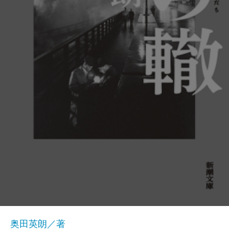
奥田英朗／著