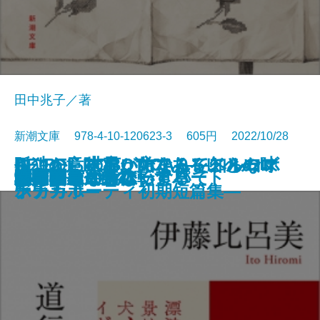
田中兆子／著
新潮文庫 978-4-10-120623-3 605円 2022/10/28
さよならの言い方なんて知らな
孤独の意味も、女であることの味
ここから世界が始まる―トルーマ
RE:BEL ROBOTICA―レベルロボ
RE:BEL ROBOTICA 0―レベルロ
文庫
罪の轍
名人
闇の奥
六畳間ミステリーアパート
幽世の薬剤師2
殺人者
銀花の蔵
私のことならほっといて
道行きや
ポロック生命体
清く貧しく美しく
アガワ家の危ない食卓
自転しながら公転する
56日間
女副署長 祭礼
い。7
わいも
ン・カポーティ初期短篇集―
チカ―
ボチカ 0―