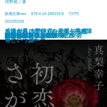
河野裕／著
新潮文庫nex 978-4-10-180233-6 737円
2022/02/28
放浪大名 水野勝成―信長、秀吉、
さよならの言い方なんて知らな
「話が通じない」の正体―共感障
文庫
電子書籍あり
幽玄の絵師―百鬼遊行絵巻―
掌の小説
山の音
死にゆく者の祈り
緋の河
いもうと
鉄の楽園
木
初恋さがし
神とさざなみの密室
護衛艦あおぎり艦長 早乙女碧
かがやき荘西荻探偵局2
命あれば
西日本鉄道殺人事件
太陽・惑星
欺す衆生
市塵〔上〕
家康に仕えた男―
い。6
害という謎―