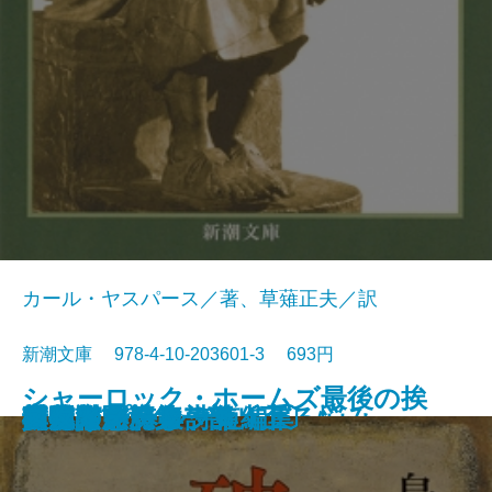
カール・ヤスパース／著、草薙正夫／訳
新潮文庫 978-4-10-203601-3 693円
シャーロック・ホームズ最後の挨
春の城
桜の実の熟する時
千曲川のスケッチ
人間の土地
クヌルプ
夜明け前 第二部〔下〕
夜明け前 第二部〔上〕
小さき者へ・生れ出づる悩み
哲学入門
破戒
夜明け前 第一部〔上〕
夜明け前 第一部〔下〕
肉体の悪魔
青春は美わし
コクトー詩集
アポリネール詩集
人生論ノート
異邦人
スタインベック短編集
拶