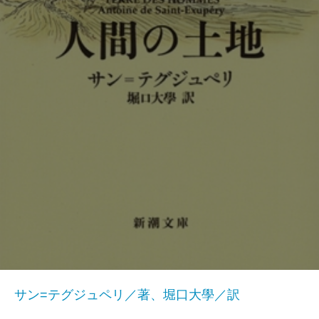
サン=テグジュペリ／著、堀口大學／訳