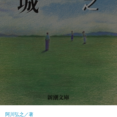
阿川弘之／著