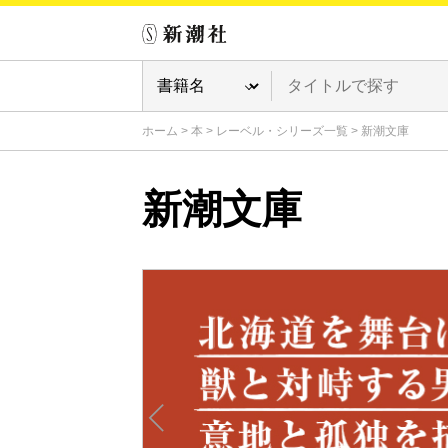
ホーム
>
本
>
レーベル・シリーズ一覧
>
新潮文庫
新潮文庫