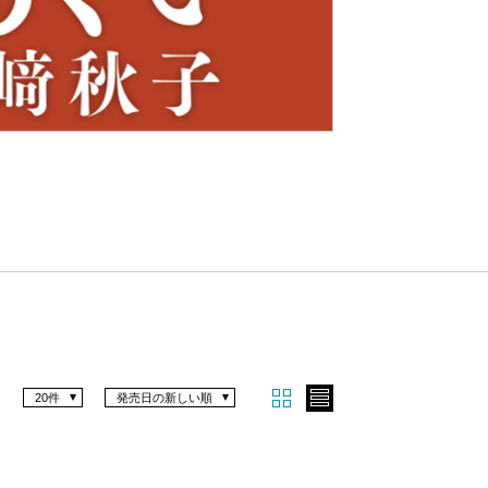
Nex
t
20件
発売日の新しい順