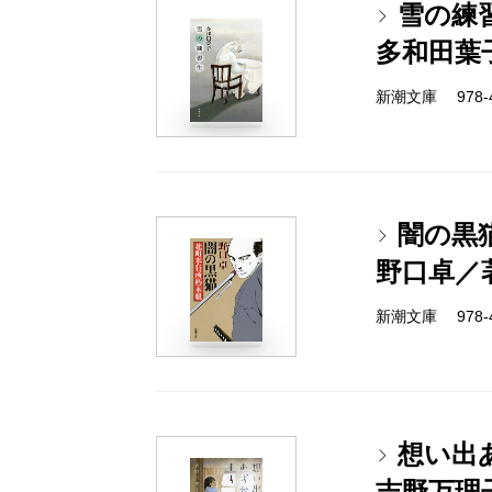
雪の練
多和田葉
新潮文庫 978-4-
闇の黒
野口卓／
新潮文庫 978-4-
想い出
吉野万理