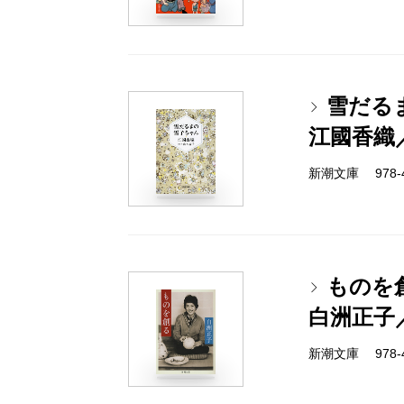
雪だる
江國香織
新潮文庫 978-4-
ものを
白洲正子
新潮文庫 978-4-