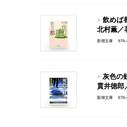
飲めば
北村薫／
新潮文庫 978-4-
灰色の
貫井徳郎
新潮文庫 978-4-