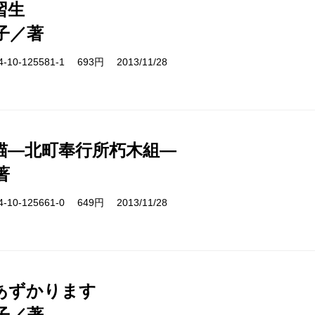
習生
子／著
10-125581-1 693円 2013/11/28
猫―北町奉行所朽木組―
著
10-125661-0 649円 2013/11/28
あずかります
子／著