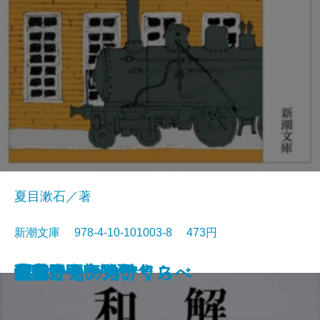
夏目漱石／著
新潮文庫 978-4-10-101003-8 473円
猟銃・闘牛
ヴェルレーヌ詩集
草枕
斜陽
高村光太郎詩集
歌行燈・高野聖
土
真実一路
老妓抄
坊っちゃん
和解
ヰタ・セクスアリス
出家とその弟子
にごりえ・たけくらべ
武蔵野
白痴
青年
雁
それから
門