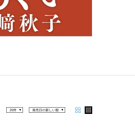
Nex
t
20件
発売日の新しい順