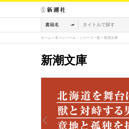
ホーム
>
本
>
レーベル・シリーズ一覧
>
新潮文庫
新潮文庫