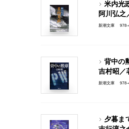
米内光
阿川弘之
新潮文庫 978-4-
背中の
吉村昭／
新潮文庫 978-4-
夕暮ま
吉行淳之