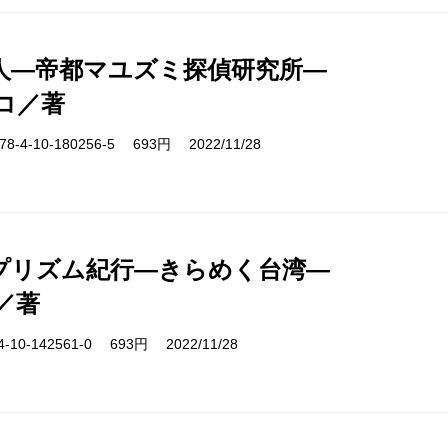
人―帝都マユズミ探偵研究所―
コ／著
-4-10-180256-5 693円 2022/11/28
プリズム紀行―きらめく台湾―
／著
10-142561-0 693円 2022/11/28