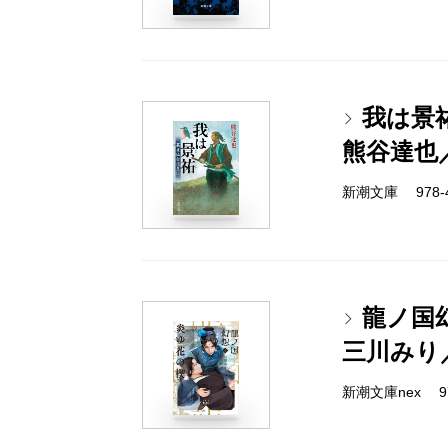
我は景
熊谷達也
新潮文庫 978-4-
龍ノ国
三川みり
新潮文庫nex 978