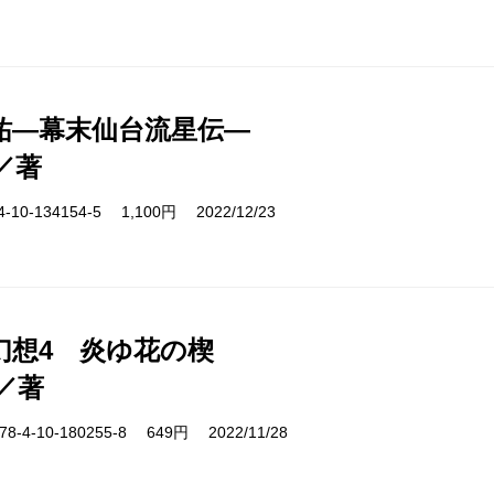
祐―幕末仙台流星伝―
／著
10-134154-5 1,100円 2022/12/23
幻想4 炎ゆ花の楔
／著
-4-10-180255-8 649円 2022/11/28