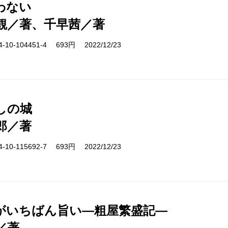
わない
観／著、千早茜／著
10-104451-4 693円 2022/12/23
しの城
郎／著
10-115692-7 693円 2022/12/23
がいちばん旨い―粗屋繁盛記―
／著