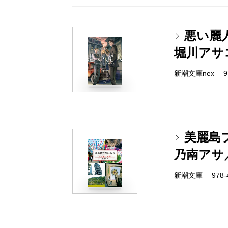
悪い麗
堀川アサ
新潮文庫nex 978
美麗島
乃南アサ
新潮文庫 978-4-