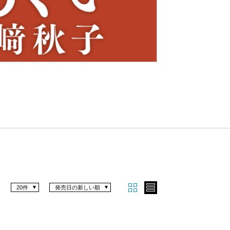
Nex
t
20件
発売日の新しい順