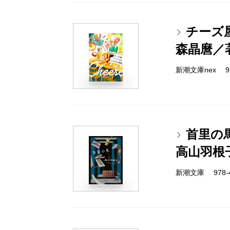
チーズ
森晶麿／
新潮文庫nex 978
首里の
高山羽根
新潮文庫 978-4-