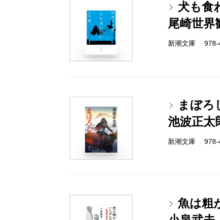
犬も食
尾崎世界
新潮文庫 978-4-
まぼろ
池波正太
新潮文庫 978-4-
魚は粗
小泉武夫