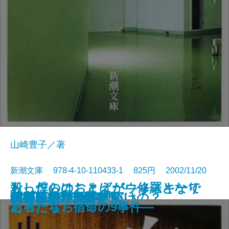
山崎豊子／著
新潮文庫 978-4-10-110433-1 825円 2002/11/20
もし僕らのことばがウィスキーで
殺ったのはおまえだ―修羅となり
剣客商売七 隠れ簑
剣客商売八 狂乱
リヴァイアサン
行きつ戻りつ
黄泉がえり
この人と結婚していいの？
猫だましい
不安な童話
すみれの花の砂糖づけ
白い巨塔〔一〕
白い巨塔〔二〕
白い巨塔〔三〕
白い巨塔〔四〕
白い巨塔〔五〕
剣客商売五 白い鬼
剣客商売六 新妻
花探し
パプリカ
あったなら
し者たち、宿命の9事件―