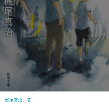
梶尾真治／著