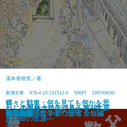
湯本香樹実／著
新潮文庫 978-4-10-131512-6 506円 1997/06/30
蝶々と戦車・何を見ても何かを思
ねじまき鳥クロニクル―第3部
わしの眼は十年先が見える―大原
晏子〔一〕
晏子〔二〕
トゥインクル・ボーイ
流星たちの宴
陋巷に在り〔2〕呪の巻
リヴィエラを撃て〔上〕
リヴィエラを撃て〔下〕
天狗争乱
ポプラの秋
父の威厳 数学者の意地
天鵞絨物語
家族趣味
牛への道
母の影
閉鎖病棟
いだす―ヘミングウェイ全短編
明和絵暦
夕顔
鳥刺し男編―
孫三郎の生涯―
3―