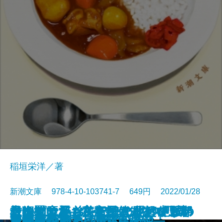
稲垣栄洋／著
新潮文庫 978-4-10-103741-7 649円 2022/01/28
君に勧む杯 文豪とアルケミスト
青銅の魔人―私立探偵 明智小五郎
もうすぐいなくなります―絶滅の
そのマンション、終の住処でいい
一晩置いたカレーはなぜおいしい
コンビニ兄弟2―テンダネス門司
根っこと翼―美智子さまという存
市塵〔下〕
同潤会代官山アパートメント
ボダ子
残りものには、過去がある
いかれころ
歩道橋シネマ
決闘の辻
じじばばのるつぼ
冤罪法廷〔上〕
冤罪法廷〔下〕
巫女島の殺人―呪殺島秘録―
この橋をわたって
あなたの右手は蜂蜜の香り