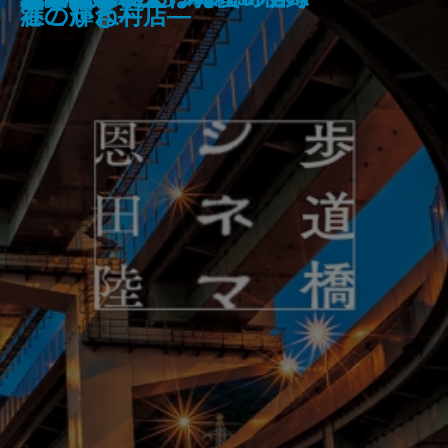
ノベライズ―case 井伏鱒二―
―
生物学―
ですか？
のか―食材と料理のサイエンス―
港こがね村店―
在の輝き―