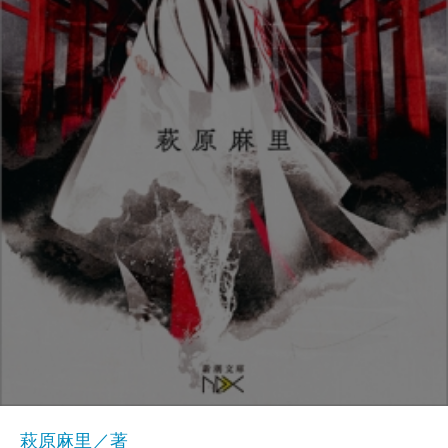
萩原麻里／著