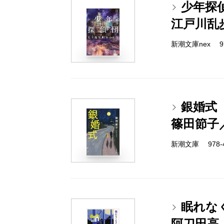
少年探
江戸川乱
新潮文庫nex 978
銀婚式
篠田節子
新潮文庫 978-4-
眠れな
阿刀田高