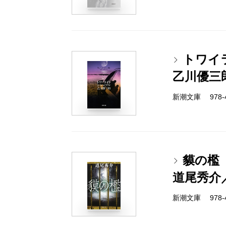
トワイ
乙川優三
新潮文庫 978-4-
貘の檻
道尾秀介
新潮文庫 978-4-