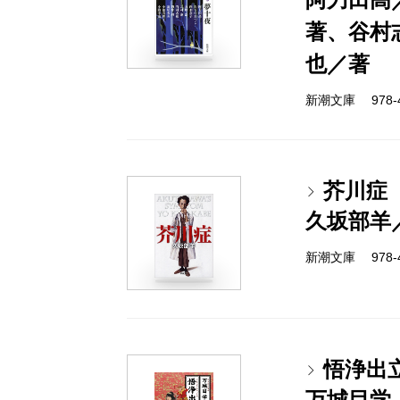
著、谷村
也／著
新潮文庫 978-4-
芥川症
久坂部羊
新潮文庫 978-4-
悟浄出
万城目学