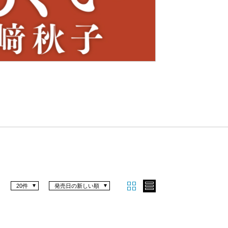
Nex
t
20件
発売日の新しい順