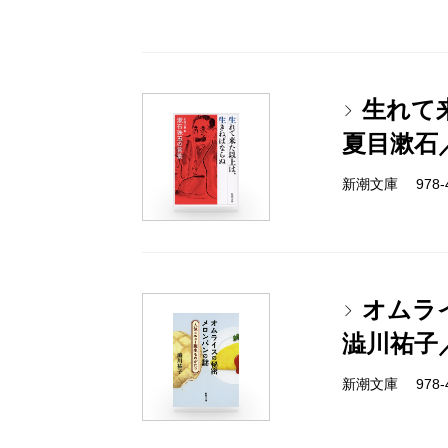
生れて
夏目漱石
新潮文庫 978-4-
オムラ
澁川祐子
新潮文庫 978-4-