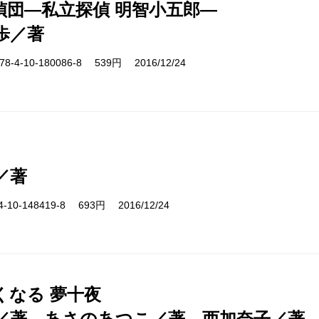
偵団―私立探偵 明智小五郎―
歩／著
-4-10-180086-8 539円 2016/12/24
／著
10-148419-8 693円 2016/12/24
くなる 夢十夜
／著、あさのあつこ／著、西加奈子／著