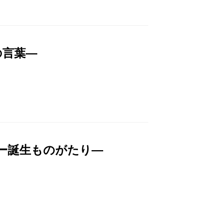
の言葉―
ー誕生ものがたり―