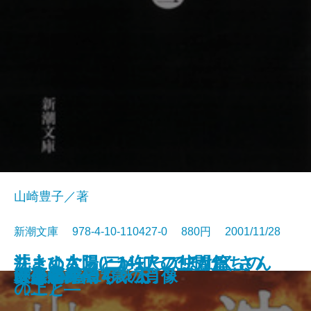
山崎豊子／著
新潮文庫 978-4-10-110427-0 880円 2001/11/28
井上ひさしと141人の仲間たちの
沈まぬ太陽(二)―アフリカ篇
沈まぬ太陽(一)―アフリカ篇
「さよなら」が知ってるたくさん
剣の天地〔上〕
剣の天地〔下〕
沈まぬ太陽(三)―御巣鷹山篇―
沈まぬ太陽(四)―会長室篇〔上〕―
沈まぬ太陽(五)―会長室篇〔下〕―
からくりからくさ
偶然の音楽
ボクの町
ぼくの小鳥ちゃん
堪忍箱
「少年A」14歳の肖像
天保悪党伝
いよよ華やぐ〔上〕
いよよ華やぐ〔下〕
ジオラマ
安楽病棟
作文教室
〔下〕―
〔上〕―
のこと