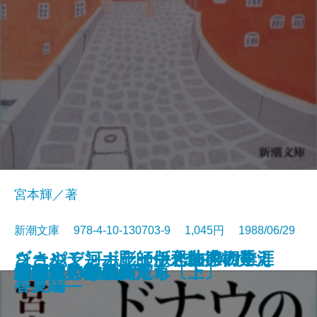
宮本輝／著
新潮文庫 978-4-10-130703-9 1,045円 1988/06/29
ささやく河―彫師伊之助捕物覚え
ショパン―カラー版作曲家の生涯
ゴールデンボーイ―恐怖の四季
新編 風の又三郎
あばれ狼
脱出
むかしの味
ガープの世界〔上〕
ガープの世界〔下〕
生きている源八
ドナウの旅人〔上〕
ドナウの旅人〔下〕
雪の花
編笠十兵衛〔上〕
編笠十兵衛〔下〕
欲望という名の電車
ガラスの動物園
日本語 表と裏
千利休とその妻たち〔上〕
千利休とその妻たち〔下〕
―
―
春夏編―