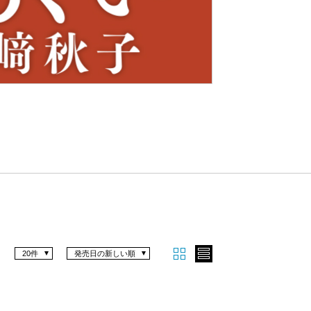
Nex
t
20件
発売日の新しい順