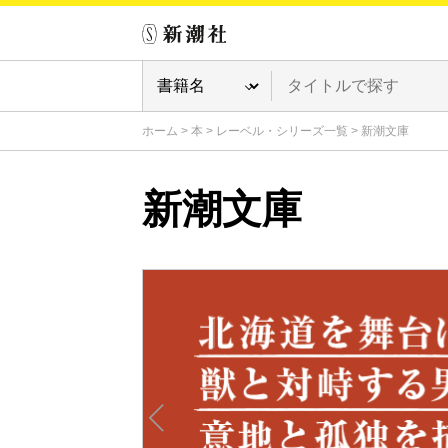
ホーム
>
本
>
レーベル・シリーズ一覧
>
新潮文庫
新潮文庫