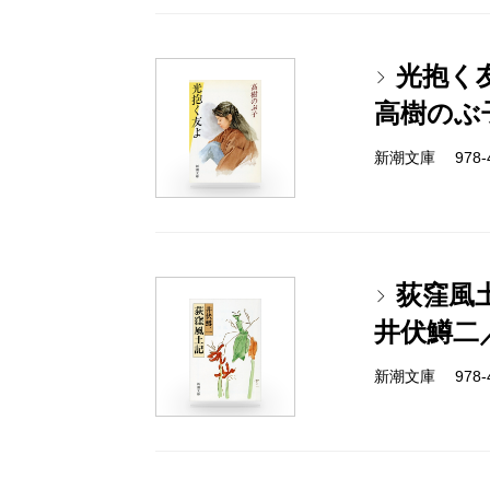
光抱く
高樹のぶ
新潮文庫 978-4-
荻窪風
井伏鱒二
新潮文庫 978-4-