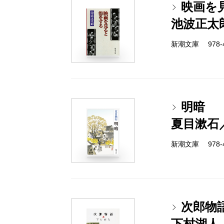
映画を
池波正太
新潮文庫 978-4-
明暗
夏目漱石
新潮文庫 978-4-
次郎物
下村湖人