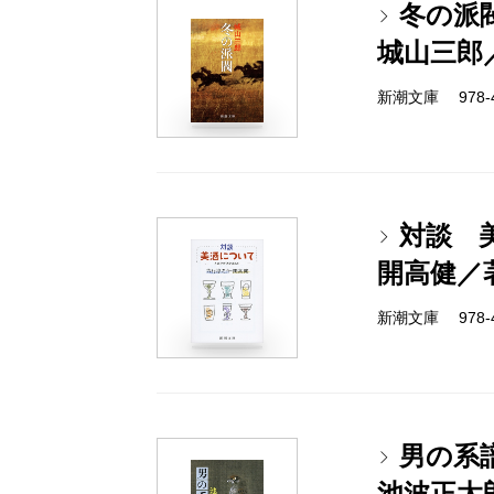
冬の派
城山三郎
新潮文庫 978-4-
対談 
開高健／
新潮文庫 978-4-
男の系
池波正太