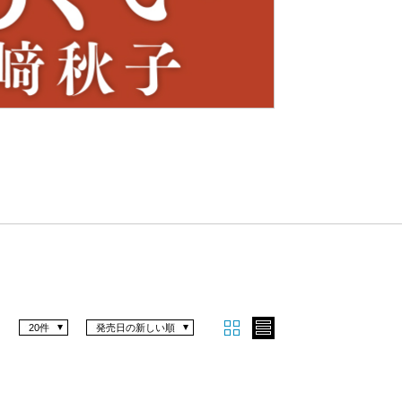
Nex
t
20件
発売日の新しい順