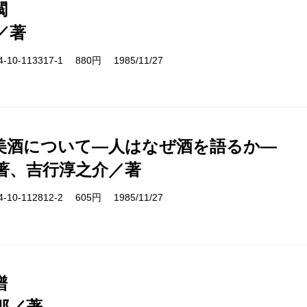
閥
／著
10-113317-1 880円 1985/11/27
美酒について―人はなぜ酒を語るか―
著、吉行淳之介／著
10-112812-2 605円 1985/11/27
譜
郎／著