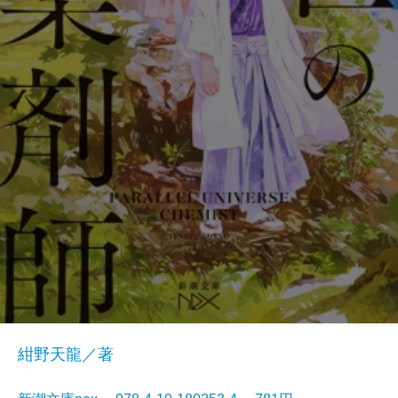
紺野天龍／著