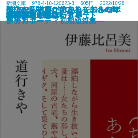
新潮文庫 978-4-10-120623-3 605円 2022/10/28
さよならの言い方なんて知らな
孤独の意味も、女であることの味
ここから世界が始まる―トルーマ
RE:BEL ROBOTICA―レベルロボ
RE:BEL ROBOTICA 0―レベルロ
罪の轍
名人
闇の奥
六畳間ミステリーアパート
幽世の薬剤師2
殺人者
銀花の蔵
私のことならほっといて
道行きや
ポロック生命体
清く貧しく美しく
アガワ家の危ない食卓
自転しながら公転する
56日間
女副署長 祭礼
い。7
わいも
ン・カポーティ初期短篇集―
チカ―
ボチカ 0―