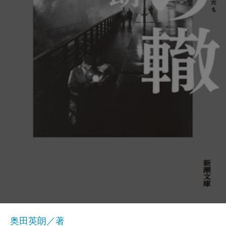
奥田英朗／著