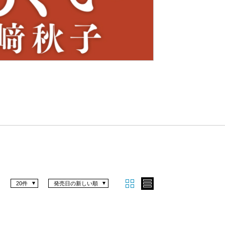
Nex
t
20件
発売日の新しい順