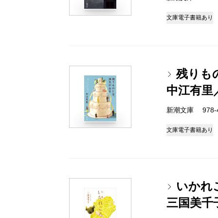
文庫
電子書籍あり
残りも
中江有里
新潮文庫 978-4-
文庫
電子書籍あり
いかれ
三国美千