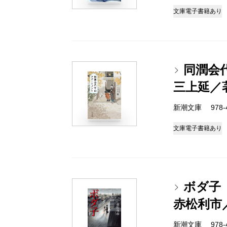
文庫
電子書籍あり
同潤会
三上延／
新潮文庫 978-4-
文庫
電子書籍あり
ボダ子
赤松利市
新潮文庫 978-4-