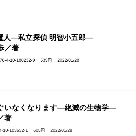
魔人―私立探偵 明智小五郎―
歩／著
-4-10-180232-9 539円 2022/01/28
ぐいなくなります―絶滅の生物学―
／著
10-103532-1 605円 2022/01/28