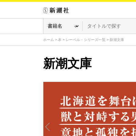
ホーム
>
本
>
レーベル・シリーズ一覧
>
新潮文庫
新潮文庫