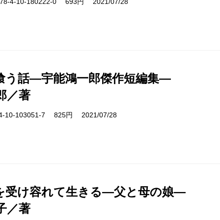
-4-10-180222-0 693円 2021/07/28
喰う話―宇能鴻一郎傑作短編集―
郎／著
10-103051-7 825円 2021/07/28
を受け容れて生きる―父と母の娘―
子／著