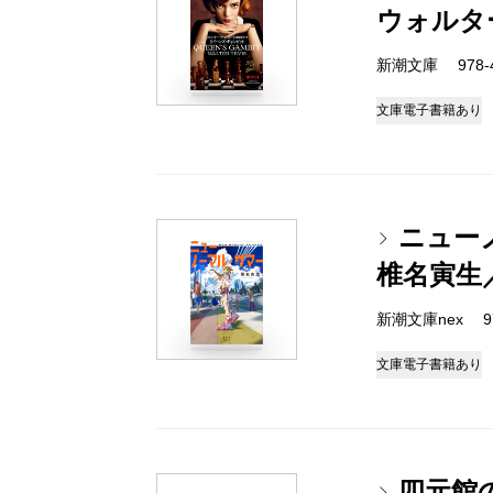
ウォルタ
新潮文庫 978-4-
文庫
電子書籍あり
ニュー
椎名寅生
新潮文庫nex 978
文庫
電子書籍あり
四元館