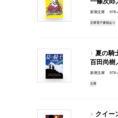
一條次郎
新潮文庫 978-4-
文庫
電子書籍あり
夏の騎
百田尚樹
新潮文庫 978-4-
文庫
クイー