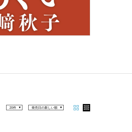
Nex
t
20件
発売日の新しい順