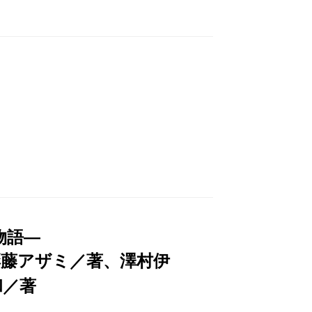
物語―
彩藤アザミ／著、澤村伊
和／著