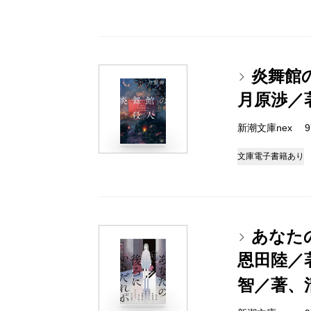
炎舞館
月原渉／
新潮文庫nex 978
文庫
電子書籍あり
あなた
恩田陸／
智／著、