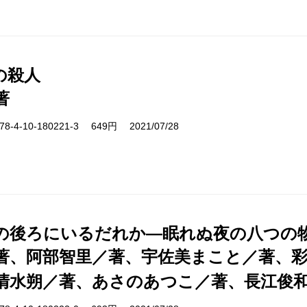
の殺人
著
-4-10-180221-3 649円 2021/07/28
の後ろにいるだれか―眠れぬ夜の八つの
著、阿部智里／著、宇佐美まこと／著、
清水朔／著、あさのあつこ／著、長江俊