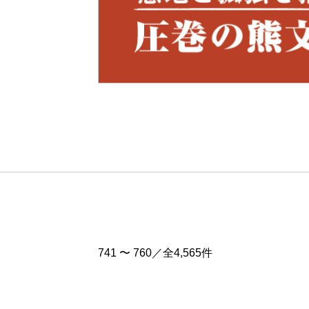
Pre
v
741 〜 760／全4,565件