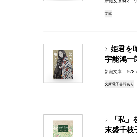
新潮文庫nex 978
文庫
姫君を
宇能鴻一
新潮文庫 978-4-
文庫
電子書籍あり
「私」
末盛千枝