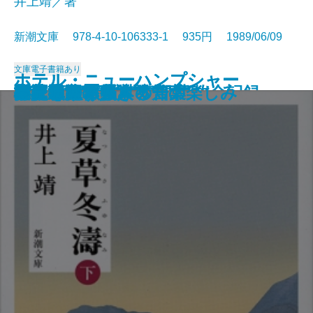
井上靖／著
新潮文庫 978-4-10-106333-1 935円 1989/06/09
文庫
電子書籍あり
ホテル・ニューハンプシャー
ホテル・ニューハンプシャー
村上朝日堂の逆襲
長英逃亡〔上〕
長英逃亡〔下〕
吉原御免状
大垣行345M列車の殺意
墜落の夏―日航123便事故全記録―
新編 銀河鉄道の夜
夏草冬濤〔上〕
夏草冬濤〔下〕
打たれ強く生きる
バーボン・ストリート
アメリカ素描
ご依頼の件
江戸アルキ帖
白夜を旅する人々
小説のたくらみ、知の楽しみ
心に迫るパウロの言葉
夢見通りの人々
〔上〕
〔下〕