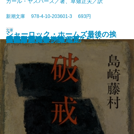
カール・ヤスパース／著、草薙正夫／訳
新潮文庫 978-4-10-203601-3 693円
文庫
シャーロック・ホームズ最後の挨
春の城
桜の実の熟する時
千曲川のスケッチ
人間の土地
クヌルプ
夜明け前 第二部〔下〕
夜明け前 第二部〔上〕
小さき者へ・生れ出づる悩み
哲学入門
破戒
夜明け前 第一部〔上〕
夜明け前 第一部〔下〕
肉体の悪魔
青春は美わし
コクトー詩集
アポリネール詩集
人生論ノート
異邦人
スタインベック短編集
拶