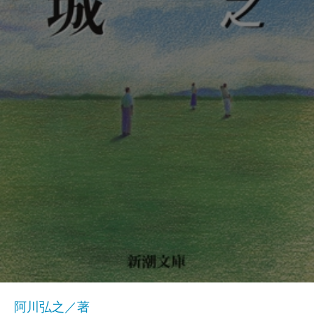
阿川弘之／著